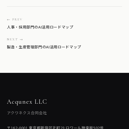
← PREV
人事・採用部門のAI活用ロードマップ
NEXT →
製造・生産管理部門のAI活用ロードマップ
Acqunex LLC
アクワネクス合同会社
〒162-0001 東京都新宿区北町23 ロワール神楽坂502号