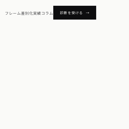
診断を受ける →
フレーム
差別化
実績
コラム