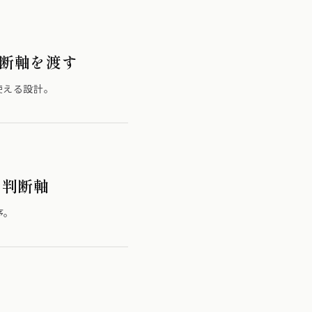
判断軸を渡す
使える設計。
き判断軸
序。