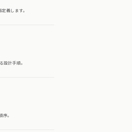
再定義します。
る設計手順。
順序。