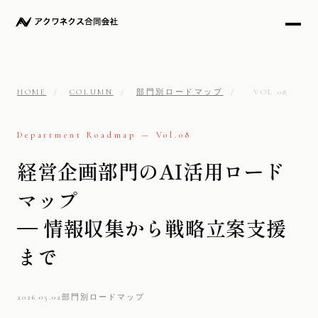
HOME
/
COLUMN
/
部門別ロードマップ
/
VOL.08
Department Roadmap — Vol.08
経営企画部門のAI活用ロード
マップ
— 情報収集から戦略立案支援
まで
2026.05.02
部門別ロードマップ