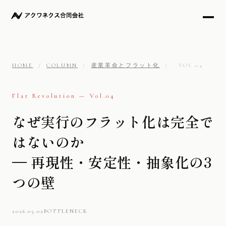
HOME
/
COLUMN
/
産業革命とフラット化
/
VOL.04
Flat Revolution — Vol.04
なぜ実行のフラット化は完全で
はないのか
— 再現性・安定性・抽象化の3
つの壁
2026.05.02
BOTTLENECK