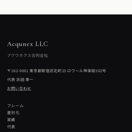
Acqunex LLC
アクワネクス合同会社
〒162-0001 東京都新宿区北町23 ロワール神楽坂502号
代表 浜田 準一
お問い合わせ
フレーム
差別化
実績
代表