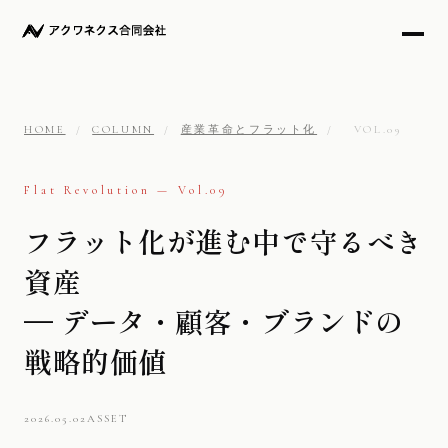
HOME
/
COLUMN
/
産業革命とフラット化
/
VOL.09
Flat Revolution — Vol.09
フラット化が進む中で守るべき
資産
— データ・顧客・ブランドの
戦略的価値
2026.05.02
ASSET