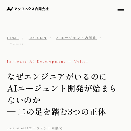
HOME
/
COLUMN
/
AIエージェント内製化
/
VOL.01
In-house AI Development — Vol.01
なぜエンジニアがいるのに
AIエージェント開発が始まら
ないのか
— 二の足を踏む3つの正体
2026.06.16
AIエージェント内製化