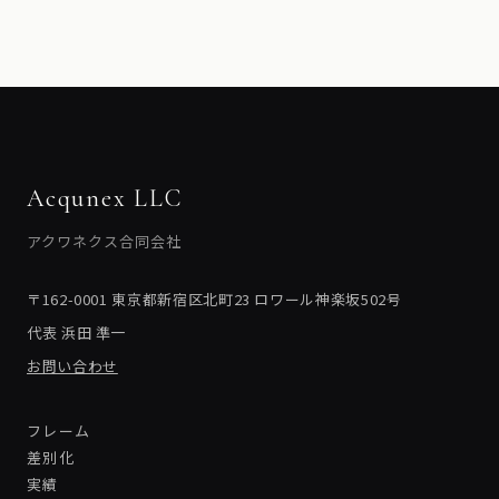
Acqunex LLC
アクワネクス合同会社
〒162-0001 東京都新宿区北町23 ロワール神楽坂502号
代表 浜田 準一
お問い合わせ
フレーム
差別化
実績