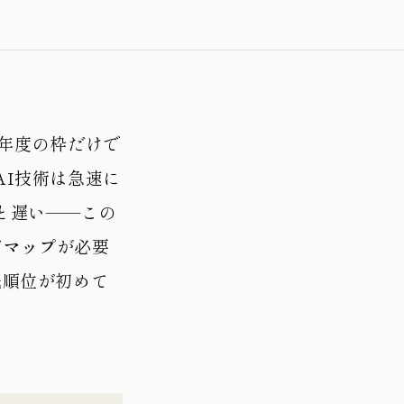
年度の枠だけで
I技術は急速に
と遅い——この
ドマップ
が必要
先順位が初めて