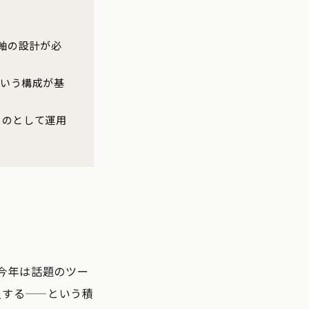
軸の設計が必
立という構成が基
ものとして運用
今年は話題のツー
入する——という積