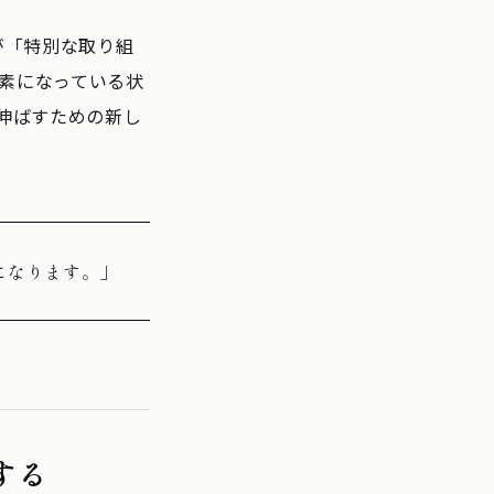
が「特別な取り組
素になっている状
伸ばすための新し
になります。」
する