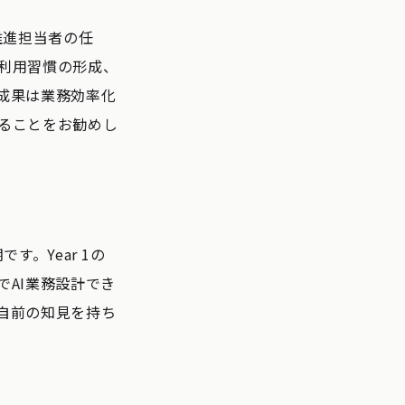
推進担当者の任
と利用習慣の形成、
成果は業務効率化
することをお勧めし
。Year 1の
でAI業務設計でき
自前の知見を持ち