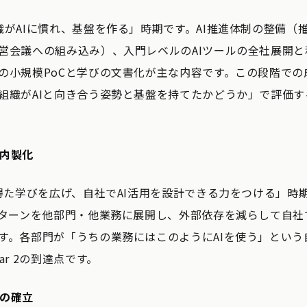
織がAIに慣れ、基盤を作る」時期です。AI推進体制の整備（
営会議への組み込み）、入門レベルのAIツールの全社展開
の小規模PoCと学びの文書化が主な内容です。この段階での
組織がAIと向き合う姿勢と基盤を持てたかどうか」で評価
・内製化
得た学びを広げ、自社でAI活用を設計できる力をつける」時期です
パターンを他部門・他業務に展開し、外部依存を減らして自社
す。各部門が「うちの業務にはこのようにAIを使う」という
ar 2の到達点です。
位の確立