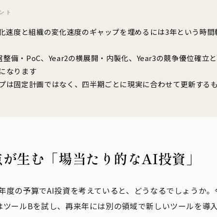
ント
進化速度と組織の変化速度のギャップを埋めるには3年という時間
基盤整備・PoC、Year2の横展開・内製化、Year3の競争優位確
になります
プは固定計画ではなく、四半期ごとに現実に合わせて更新する
点が生む「場当たり的なAI投資」
年度の予算でAI投資を考えていると、どうなるでしょうか。
はツールBを試し、再来年には別の領域で新しいツールを導