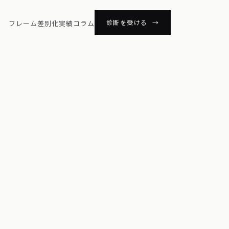
診断を受ける →
フレーム
差別化
実績
コラム