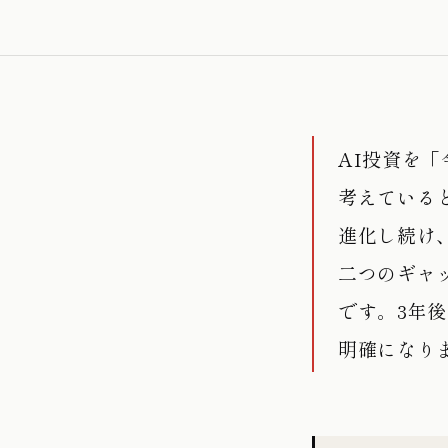
AI投資を
考えている
進化し続け
二つのギャ
です。3年
明確になり