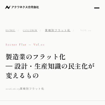
HOME
/
COLUMN
/
業種別フラット化
/
VOL.01
Sector Flat — Vol.01
製造業のフラット化
— 設計・生産知識の民主化が
変えるもの
2026.06.09
業種別フラット化