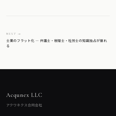
NEXT →
士業のフラット化 — 弁護士・税理士・社労士の知識独占が崩れ
る
Acqunex LLC
アクワネクス合同会社