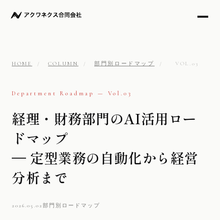
HOME
/
COLUMN
/
部門別ロードマップ
/
VOL.03
Department Roadmap — Vol.03
経理・財務部門のAI活用ロー
ドマップ
— 定型業務の自動化から経営
分析まで
2026.05.02
部門別ロードマップ