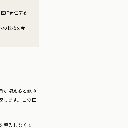
優位に安住する
への転換を今
者が増えると競争
速します。この
正
を導入しなくて