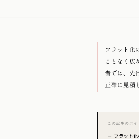
フラット化
ことなく広
者では、先
正確に見積
この記事のポイ
フラット化