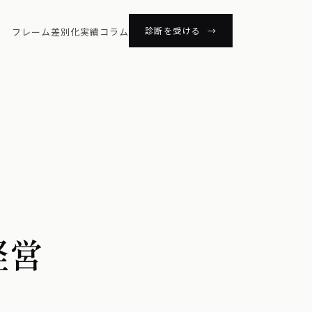
診断を受ける →
フレーム
差別化
実績
コラム
経営