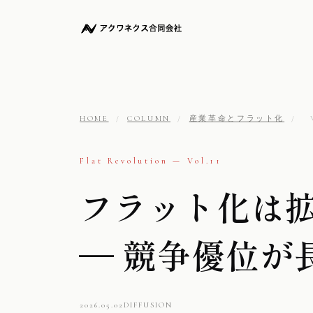
HOME
/
COLUMN
/
産業革命とフラット化
/
Flat Revolution — Vol.11
フラット化は
— 競争優位が
2026.05.02
DIFFUSION