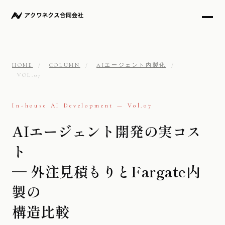
HOME
/
COLUMN
/
AIエージェント内製化
/
VOL.07
In-house AI Development — Vol.07
AIエージェント開発の実コス
ト
— 外注見積もりとFargate内
製の
構造比較